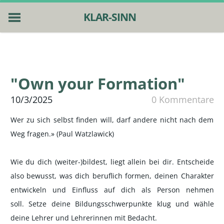
KLAR-SINN
HOME
ESSENTIALS
4 PFOTEN
"Own your Formation"
PUBLIKATIONEN
ÜBER MICH
10/3/2025
0 Kommentare
NEWS
Wer zu sich selbst finden will, darf andere nicht nach dem
KONTAKT
Weg fragen.» (Paul Watzlawick)
Wie du dich (weiter-)bildest, liegt allein bei dir. Entscheide
also bewusst, was dich beruflich formen, deinen Charakter
entwickeln und Einfluss auf dich als Person nehmen
soll. Setze deine Bildungsschwerpunkte klug und wähle
deine Lehrer und Lehrerinnen mit Bedacht.