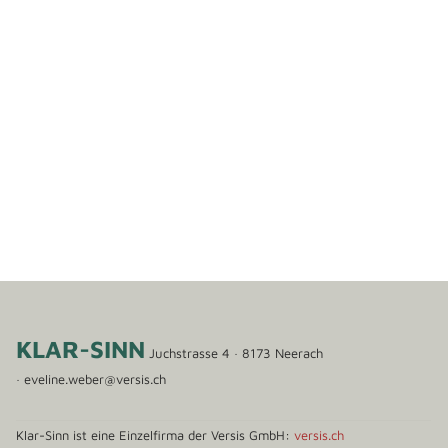
​KLAR-SINN
​Juchstrasse 4 · 8173 Neerach
·
eveline.weber@versis.ch
​Klar-Sinn ist eine Einzelfirma​ der ​Versis GmbH
:
versis.ch