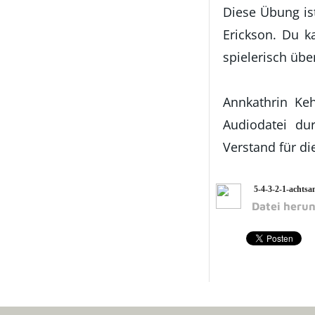
Diese Übung is
Erickson. Du k
spielerisch übe
Annkathrin Kehr
Audiodatei du
Verstand für di
5-4-3-2-1-achts
Datei heru