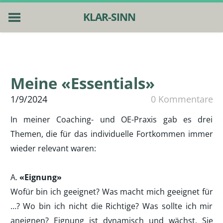
KLAR-SINN
HOME
ESSENTIALS
4 PFOTEN
Meine «Essentials»
PUBLIKATIONEN
ÜBER MICH
1/9/2024
0 Kommentare
NEWS
In meiner Coaching- und OE-Praxis gab es drei
KONTAKT
Themen, die für das individuelle Fortkommen immer
wieder relevant waren:
A.
«Eignung»
Wofür bin ich geeignet? Was macht mich geeignet für
…? Wo bin ich nicht die Richtige? Was sollte ich mir
aneignen? Eignung ist dynamisch und wächst. Sie