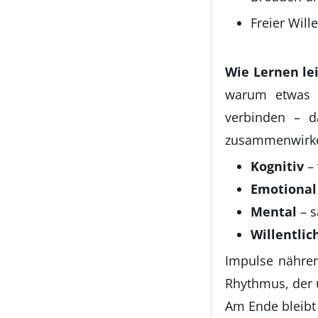
Freier Will
Wie Lernen le
warum etwas w
verbinden – d
zusammenwirk
Kognitiv
– 
Emotional
Mental
– s
Willentlic
Impulse nähren
Rhythmus, der u
Am Ende bleibt e