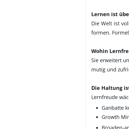
Lernen ist übe
Die Welt ist vo
formen. Formel
Wohin Lernfre
Sie erweitert u
mutig und zufri
Die Haltung is
Lernfreude wäc
Ganbatte ku
Growth Min
Broaden-and