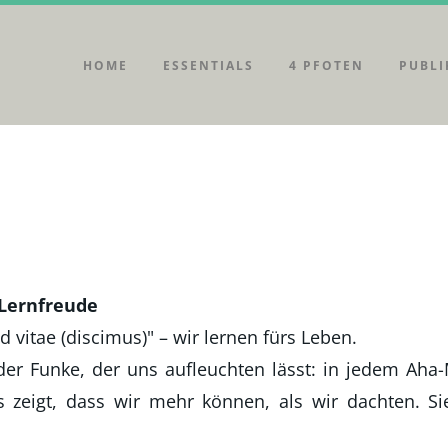
HOME
ESSENTIALS
4 PFOTEN
PUBLI
Lernfreude
d vitae (discimus)" – wir lernen fürs Leben.
 der Funke, der uns aufleuchten lässt: in jedem Aha
ns zeigt, dass wir mehr können, als wir dachten. Si