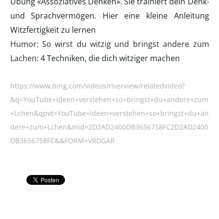
Übung «Assoziatives Denken». Sie trainiert dein Denk-
und Sprachvermögen. Hier eine kleine Anleitung
Witzfertigkeit zu lernen
Humor: So wirst du witzig und bringst andere zum
Lachen
: 4 Techniken, die dich witziger machen
https://www.bing.com/videos/riverview/relatedvideo?
&q=YouTube+ideen+verstehen+so+bringst+du+andere+zum
+Lchen&qpvt=YouTube+ideen+verstehen+so+bringst+du+an
dere+zum+Lchen&mid=2D2AD2400DB3656758FC2D2AD2400
DB3656758FC&&FORM=VRDGAR