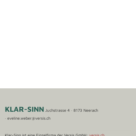
​KLAR-SINN
​Juchstrasse 4 · 8173 Neerach
·
eveline.weber@versis.ch
​Klar-Sinn ist eine Einzelfirma​ der ​Versis GmbH
:
versis.ch