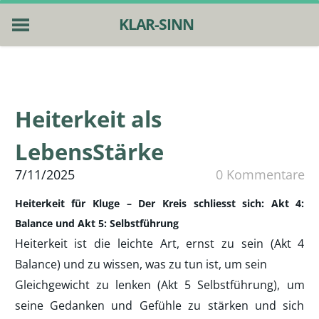
KLAR-SINN
HOME
ESSENTIALS
4 PFOTEN
Heiterkeit als
PUBLIKATIONEN
ÜBER MICH
LebensStärke
NEWS
7/11/2025
0 Kommentare
KONTAKT
Heiterkeit für Kluge – Der Kreis schliesst sich: Akt 4:
Balance und Akt 5: Selbstführung
Heiterkeit ist die leichte Art, ernst zu sein (Akt 4
Balance) und zu wissen, was zu tun ist, um sein
Gleichgewicht zu lenken (Akt 5 Selbstführung), um
seine Gedanken und Gefühle zu stärken und sich