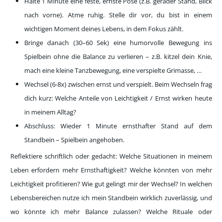
Halte 1 Minute eine feste, ernste Pose (z.B. gerader Stand, Blick
nach vorne). Atme ruhig. Stelle dir vor, du bist in einem
wichtigen Moment deines Lebens, in dem Fokus zählt.
Bringe danach (30–60 Sek) eine humorvolle Bewegung ins
Spielbein ohne die Balance zu verlieren – z.B. kitzel dein Knie,
mach eine kleine Tanzbewegung, eine verspielte Grimasse, …
Wechsel (6-8x) zwischen ernst und verspielt. Beim Wechseln frag
dich kurz: Welche Anteile von Leichtigkeit / Ernst wirken heute
in meinem Alltag?
Abschluss: Wieder 1 Minute ernsthafter Stand auf dem
Standbein – Spielbein angehoben.
Reflektiere schriftlich oder gedacht: Welche Situationen in meinem
Leben erfordern mehr Ernsthaftigkeit? Welche könnten von mehr
Leichtigkeit profitieren? Wie gut gelingt mir der Wechsel? In welchen
Lebensbereichen nutze ich mein Standbein wirklich zuverlässig, und
wo könnte ich mehr Balance zulassen? Welche Rituale oder