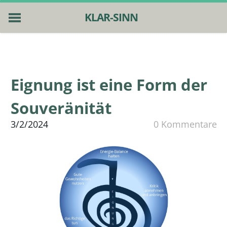
KLAR-SINN
HOME
ESSENTIALS
4 PFOTEN
Eignung ist eine Form der
PUBLIKATIONEN
ÜBER MICH
Souveränität
NEWS
3/2/2024
0 Kommentare
KONTAKT