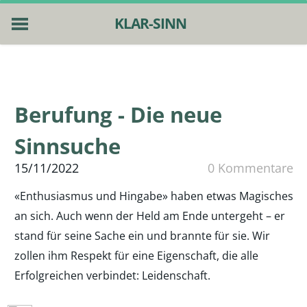
KLAR-SINN
HOME
ESSENTIALS
4 PFOTEN
Berufung - Die neue
PUBLIKATIONEN
ÜBER MICH
Sinnsuche
NEWS
15/11/2022
0 Kommentare
KONTAKT
«Enthusiasmus und Hingabe» haben etwas Magisches
an sich. Auch wenn der Held am Ende untergeht – er
stand für seine Sache ein und brannte für sie. Wir
zollen ihm Respekt für eine Eigenschaft, die alle
Erfolgreichen verbindet: Leidenschaft.