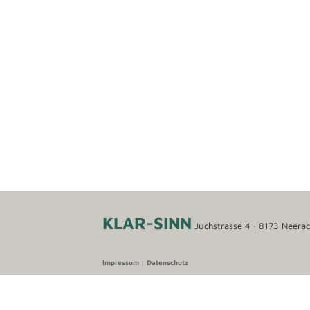
​KLAR-SINN
​Juchstrasse 4 · 8173 Neera
Impressum | Datenschutz